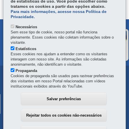
de estatísticas de uso. Você pode escolher como
tratamos os cookies a partir das opções abaixo.
Para mais informações, acesse nossa Política de
Privacidade.
Necessários
DENUNCIE CORRUPÇÃO
Sem esse tipo de cookie, nosso portal não funciona
plenamente. Esses cookies não coletam informações sobre o
OUVIDORIA
visitante.
Estatísticos
Esses cookies nos ajudam a entender como os visitantes
MAPA DO SITE
interagem com nosso site. As informações são coletadas
anonimamente, não identificam o visitante.
Propaganda
Navegação
Cookies de propaganda são usados para rastrear preferências
dos visitantes em nosso Portal relacionadas com vídeos
principal
institucionais exibidos através do YouTube.
SECRETARIA DA SEGURANÇA PÚBLICA
Salvar preferências
Rua Coronel Dulcídio, 800 - Batel
-
80420-170
-
Curitiba
-
PR
MAPA
41 3313-1900
Rejeitar todos os cookies não-necessários