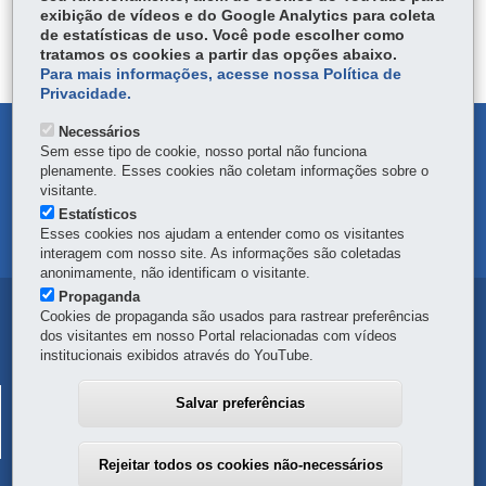
ÓRGÃO RESPONSÁVEL
exibição de vídeos e do Google Analytics para coleta
de estatísticas de uso. Você pode escolher como
DEIXE SUA OPINIÃO
tratamos os cookies a partir das opções abaixo.
Para mais informações, acesse nossa Política de
Privacidade.
Necessários
DENUNCIE CORRUPÇÃO
Sem esse tipo de cookie, nosso portal não funciona
plenamente. Esses cookies não coletam informações sobre o
OUVIDORIA
visitante.
Estatísticos
Esses cookies nos ajudam a entender como os visitantes
MAPA DO SITE
interagem com nosso site. As informações são coletadas
anonimamente, não identificam o visitante.
Propaganda
Navegação
Cookies de propaganda são usados para rastrear preferências
dos visitantes em nosso Portal relacionadas com vídeos
principal
institucionais exibidos através do YouTube.
SECRETARIA DA SEGURANÇA PÚBLICA
Salvar preferências
Rua Coronel Dulcídio, 800 - Batel
-
80420-170
-
Curitiba
-
PR
MAPA
41 3313-1900
Rejeitar todos os cookies não-necessários