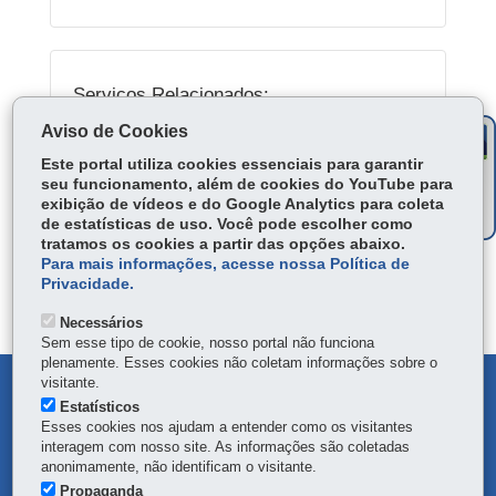
Serviços Relacionados:
Consultar lista de cadáveres identificados e
Aviso de Cookies
não reclamados na Polícia Científica
Este portal utiliza cookies essenciais para garantir
seu funcionamento, além de cookies do YouTube para
exibição de vídeos e do Google Analytics para coleta
de estatísticas de uso. Você pode escolher como
LOCAIS DE ATENDIMENTO
tratamos os cookies a partir das opções abaixo.
ÓRGÃO RESPONSÁVEL
Para mais informações, acesse nossa Política de
Privacidade.
DEIXE SUA OPINIÃO
Necessários
Sem esse tipo de cookie, nosso portal não funciona
plenamente. Esses cookies não coletam informações sobre o
visitante.
DENUNCIE CORRUPÇÃO
Estatísticos
Esses cookies nos ajudam a entender como os visitantes
OUVIDORIA
interagem com nosso site. As informações são coletadas
anonimamente, não identificam o visitante.
Propaganda
MAPA DO SITE