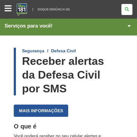
DISQUE-
DENÚNCIA
DISQUE-DENÚNCIA 181
181
Serviços para você!
Segurança
Defesa Civil
Receber alertas
da Defesa Civil
por SMS
MAIS INFORMAÇÕES
O que é
Você poderá receber no seu celular alertas e