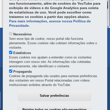
seu funcionamento, além de cookies do YouTube para
ÓRGÃO RESPONSÁVEL
exibição de vídeos e do Google Analytics para coleta
de estatísticas de uso. Você pode escolher como
DEIXE SUA OPINIÃO
tratamos os cookies a partir das opções abaixo.
Para mais informações, acesse nossa Política de
Privacidade.
Necessários
DENUNCIE CORRUPÇÃO
Sem esse tipo de cookie, nosso portal não funciona
plenamente. Esses cookies não coletam informações sobre o
OUVIDORIA
visitante.
Estatísticos
Esses cookies nos ajudam a entender como os visitantes
MAPA DO SITE
interagem com nosso site. As informações são coletadas
anonimamente, não identificam o visitante.
Propaganda
Navegação
Cookies de propaganda são usados para rastrear preferências
dos visitantes em nosso Portal relacionadas com vídeos
principal
institucionais exibidos através do YouTube.
SECRETARIA DA SEGURANÇA PÚBLICA
Salvar preferências
Rua Coronel Dulcídio, 800 - Batel
-
80420-170
-
Curitiba
-
PR
MAPA
41 3313-1900
Rejeitar todos os cookies não-necessários