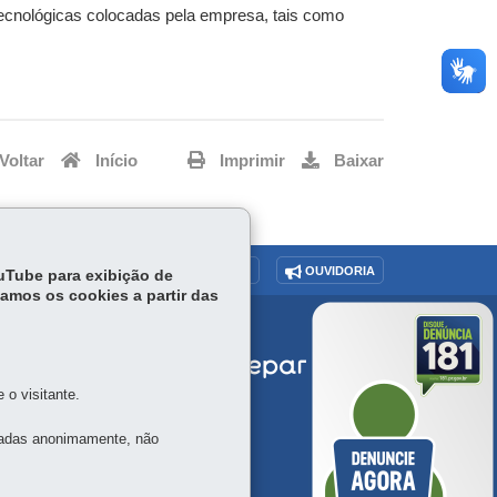
tecnológicas colocadas pela empresa, tais como
Voltar
Início
Imprimir
Baixar
O SITE
DENUNCIE CORRUPÇÃO
OUVIDORIA
ouTube para exibição de
tamos os cookies a partir das
o visitante.
tadas anonimamente, não