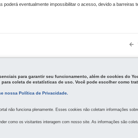
 poderá eventualmente impossibilitar o acesso, devido a barreiras 
MAPA D
essenciais para garantir seu funcionamento, além de cookies do Y
 para coleta de estatísticas de uso. Você pode escolher como tra
e nossa Política de Privacidade.
SEGURANÇA PÚBLICA
 - Batel
-
80420-170
-
Curitiba
-
PR
MAPA
rtal não funciona plenamente. Esses cookies não coletam informações sobre 
der como os visitantes interagem com nosso site. As informações são cole