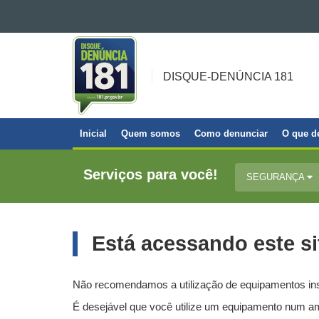
Ir para o conteúdo
DISQUE-
Ir para a navegação
DENÚNCIA
Ir para a busca
181
DISQUE-DENÚNCIA 181
Mapa do site
Inicial
Quem somos
Como denunciar
O que d
Navegação
principal
Serviços para você!
SEGURANÇA
Está acessando este si
Não recomendamos a utilização de equipamentos insta
É desejável que você utilize um equipamento num am