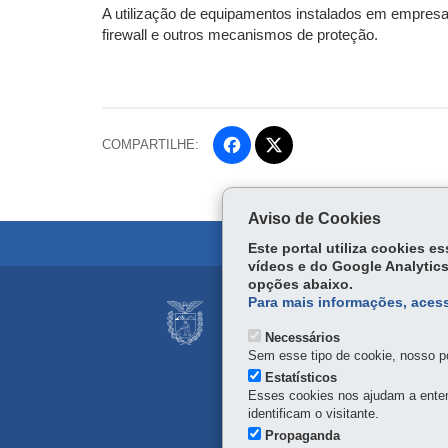
A utilização de equipamentos instalados em empresas
firewall e outros mecanismos de proteção.
COMPARTILHE:
Fa
ce
Tw
bo
itt
ok
Aviso de Cookies
er
Este portal utiliza cookies 
vídeos e do Google Analytics
opções abaixo.
Navegação
Para mais informações, acess
SECRETARIA DA 
principal
Necessários
Rua Coronel Dulcídio, 800
Sem esse tipo de cookie, nosso po
41 3313-1900
Estatísticos
Esses cookies nos ajudam a enten
identificam o visitante.
Propaganda